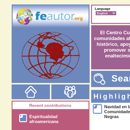
Language
El Centro Cul
comunidades afr
histórico, apo
promover su
enaltecimi
Sea
Highlig
Recent contributions
Navidad en l
Comunidade
Espiritualidad
Negras
afroamericana